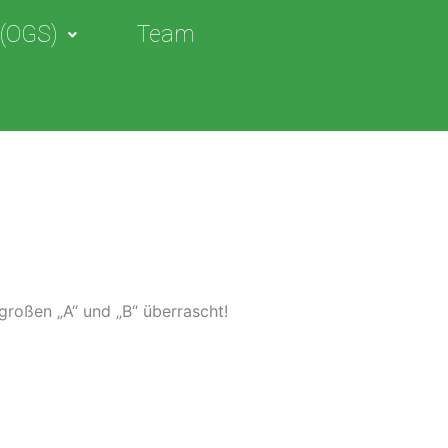
 (OGS)
Team
roßen „A“ und „B“ überrascht!