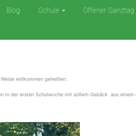
Blog
Schule
Offener Ganztag
e Weise willkommen geheißen:
den in der ersten Schulwoche mit süßem Gebäck aus einem g